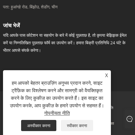
पता:
हुआंगहे रोड, बिंझोउ, शेडोंग, चीन
जांच भेजें
यदि आपके पास कोटेशन या सहयोग के बारे में कोई पूछताछ है, तो कृपया बेझिझक ईमेल
करें या निम्नलिखित पूछताछ फॉर्म का उपयोग करें। हमारा बिक्री प्रतिनिधि 24 घंटे के
भीतर आपसे संपर्क करेगा।
X
अब पूछताछ करें
हम आपको बेहतर ब्राउज़िंग अनुभव प्रदान करने, साइट
ट्रैफ़िक का विश्लेषण करने और सामग्री को वैयक्तिकृत
करने के लिए कुकीज़ का उपयोग करते हैं। इस साइट का
उपयोग करके, आप कुकीज़ के हमारे उपयोग से सहमत हैं।
Links
Sitemap
RSS
XML
गोपनीयता नीति
गोपनीयता नीति
कॉपीराइट © 2023 अमहवा बायोफार्मा कंपनी लिमिटेड सर्वाधिकार सुरक्षित
अस्वीकार करना
स्वीकार करना