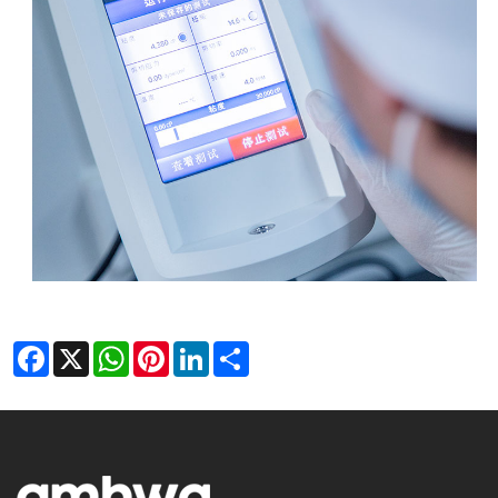
Facebook
X
WhatsApp
Pinterest
LinkedIn
Share