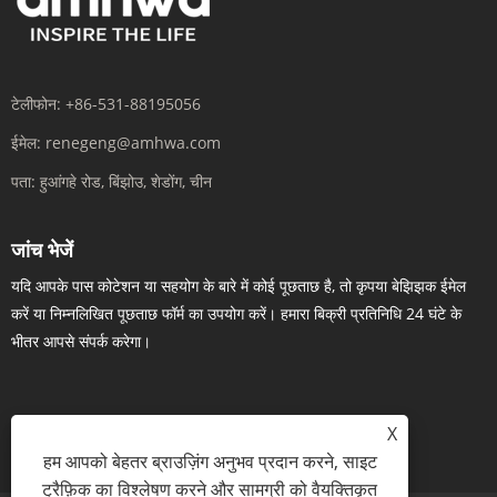
टेलीफोन:
+86-531-88195056
ईमेल:
renegeng@amhwa.com
पता:
हुआंगहे रोड, बिंझोउ, शेडोंग, चीन
जांच भेजें
यदि आपके पास कोटेशन या सहयोग के बारे में कोई पूछताछ है, तो कृपया बेझिझक ईमेल
करें या निम्नलिखित पूछताछ फॉर्म का उपयोग करें। हमारा बिक्री प्रतिनिधि 24 घंटे के
भीतर आपसे संपर्क करेगा।
X
अब पूछताछ करें
हम आपको बेहतर ब्राउज़िंग अनुभव प्रदान करने, साइट
ट्रैफ़िक का विश्लेषण करने और सामग्री को वैयक्तिकृत