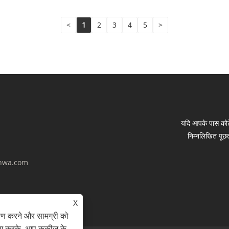
<
1
2
3
4
5
>
यदि आपके पास कोटे
निम्नलिखित पूछत
hwa.com
X
ेषण करने और सामग्री को
ोग करके, आप कुकीज़ के