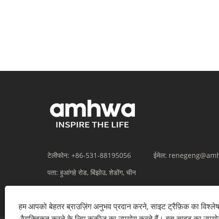
टेलीफोन:
+86-531-88195056
ईमेल:
renegeng@am
पता:
हुआंगहे रोड, बिंझोउ, शेडोंग, चीन
हम आपको बेहतर ब्राउज़िंग अनुभव प्रदान करने, साइट ट्रैफ़िक का विश्ल
वैयक्तिकृत करने के लिए कुकीज़ का उपयोग करते हैं। इस साइट का उपय