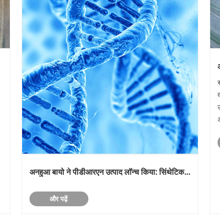
क
अनहुआ बायो ने पीडीआरएन उत्पाद लॉन्च किया: सिंथेटिक
बायोलॉजी के साथ ऊतक पुनर्जनन कच्चे माल की वैश्विक
आपूर्ति श्रृंखला का पुनर्निर्माण
और पढ़ें