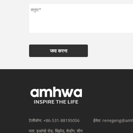
जमा करना
टेलीफोन:
+86-531-88195056
ईमेल:
renegeng@am
पता:
हुआंगहे रोड, बिंझोउ, शेडोंग, चीन