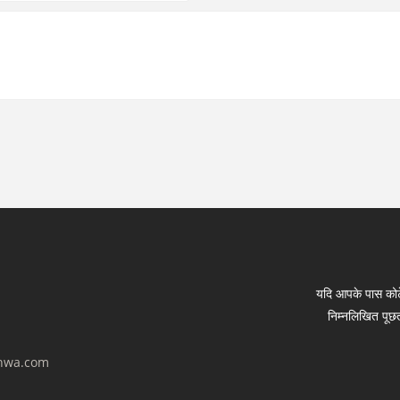
यदि आपके पास कोटे
निम्नलिखित पूछत
hwa.com